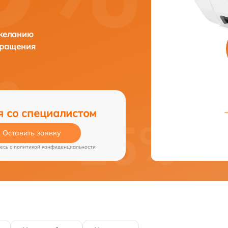
 желанию
бращения
я со специалистом
Оставить заявку
есь c
политикой конфиденциальности