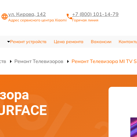
ул. Кирова, 142
+7 (800) 101-14-79
Адрес сервисного центра Xiaomi
Горячая линия
Ремонт устройств
Цена ремонта
Вакансии
Контакт
ств
Ремонт Телевизоров
Ремонт Телевизора MI TV 
зора
SURFACE