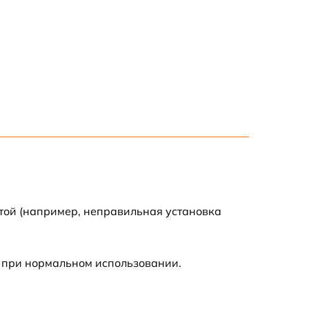
1200 р
1200 р
1000 р
1800 р
900 р
1200 р
той (например, неправильная установка
1300 р
 при нормальном использовании.
1000 р