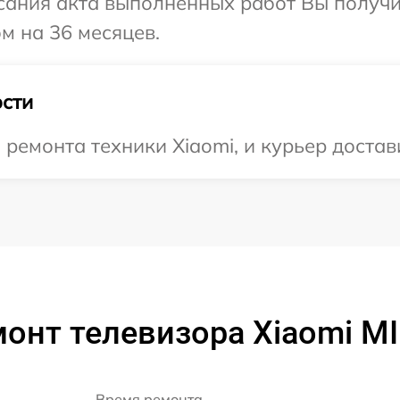
сания акта выполненных работ Вы получ
м на 36 месяцев.
сти
емонта техники Xiaomi, и курьер достави
онт телевизора Xiaomi M
Время ремонта