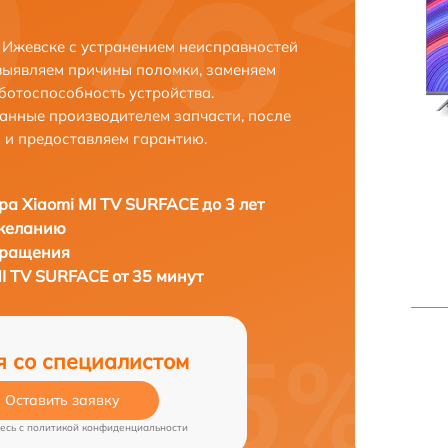
 Ижевске с устранением неисправностей
выявляем причины поломки, заменяем
ботоспособность устройства.
анные производителем запчасти, после
 и предоставляем гарантию.
ра Xiaomi MI TV SURFACE до 3 лет
 желанию
бращения
I TV SURFACE от 35 минут
я со специалистом
Оставить заявку
есь c
политикой конфиденциальности