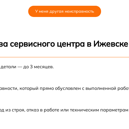
от 60 мин
У меня другая неисправность
от 60 мин
от 60 мин
ва сервисного центра в Ижевске
E
от 60 мин
 детали — до 3 месяцев.
от 60 мин
от 60 мин
авности, который прямо обусловлен с выполненной рабо
от 60 мин
из строя, отказ в работе или техническим параметрам
от 60 мин