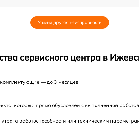
от 60 мин
У меня другая неисправность
от 60 мин
от 60 мин
ства сервисного центра в Ижевс
от 60 мин
 комплектующие — до 3 месяцев.
5
от 60 мин
от 60 мин
екта, который прямо обусловлен с выполненной работой
от 60 мин
 утрата работоспособности или техническим параметра
от 60 мин