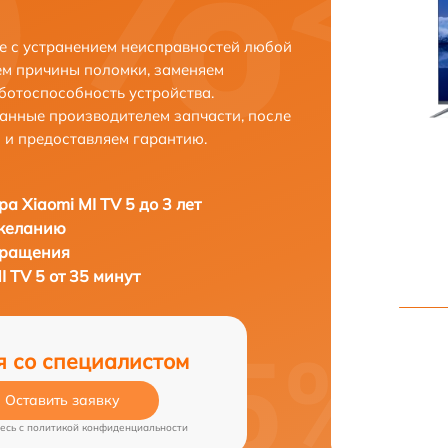
ке с устранением неисправностей любой
ем причины поломки, заменяем
ботоспособность устройства.
анные производителем запчасти, после
 и предоставляем гарантию.
ра Xiaomi MI TV 5 до 3 лет
 желанию
бращения
I TV 5 от 35 минут
я со специалистом
Оставить заявку
есь c
политикой конфиденциальности