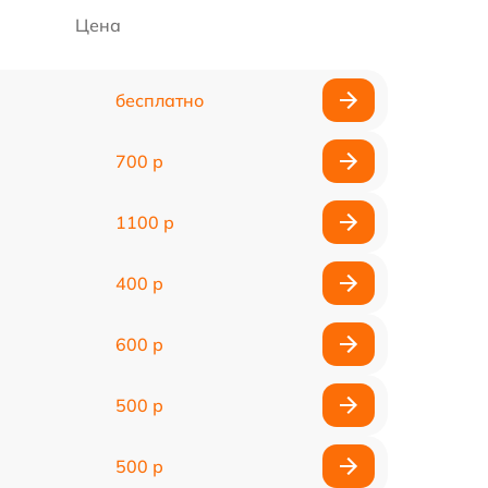
Цена
бесплатно
700 р
1100 р
400 р
600 р
500 р
500 р