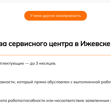
от 120 мин
У меня другая неисправность
от 45 мин
от 60 мин
ва сервисного центра в Ижевске
от 45 мин
мплектующие — до 3 месяцев.
от 120 мин
от 90 мин
авности, который прямо обусловлен с выполненной раб
от 60 мин
ата работоспособности или несоответствие заявленным
от 45 мин