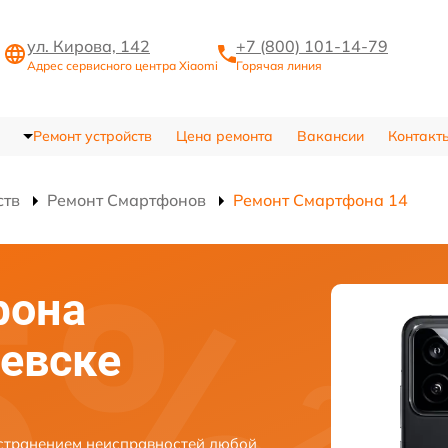
ул. Кирова, 142
+7 (800) 101-14-79
Адрес сервисного центра Xiaomi
Горячая линия
Ремонт устройств
Цена ремонта
Вакансии
Контакт
ств
Ремонт Смартфонов
Ремонт Смартфона 14
фона
жевске
устранением неисправностей любой