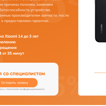
ем причины поломки, заменяем
ботоспособность устройства.
анные производителем запчасти, после
 и предоставляем гарантию.
а Xiaomi 14 до 3 лет
 желанию
бращения
 от 35 минут
я со специалистом
Оставить заявку
есь c
политикой конфиденциальности