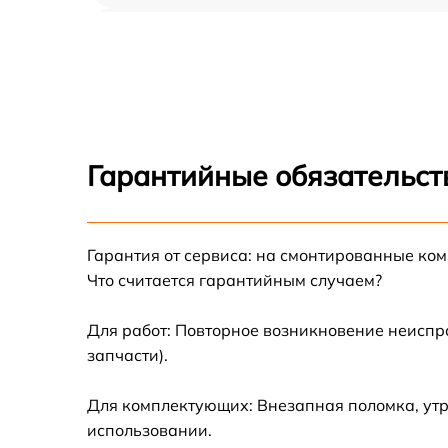
Замена корпуса Xiaomi 14
Замена кнопки включения Xiaomi 14
Замена камеры Xiaomi 14
Гарантийные обязательст
Замена USB порта Xiaomi 14
Гарантия от сервиса: на смонтированные ко
Ремонт цепи питания Xiaomi 14
Что считается гарантийным случаем?
Замена материнской платы Xiaomi 14
Для работ: Повторное возникновение неиспр
запчасти).
Комплексная чистка Xiaomi 14
Для комплектующих: Внезапная поломка, утр
Замена разъема питания Xiaomi 14
использовании.