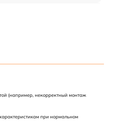
1000 р
800 р
1600 р
700 р
2200 р
1200 р
отой (например, некорректный монтаж
900 р
 характеристикам при нормальном
600 р