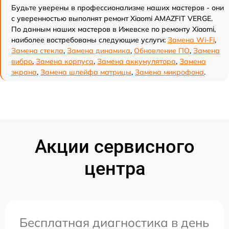
Будьте уверены в профессионализме наших мастеров - они
с уверенностью выполнят ремонт Xiaomi AMAZFIT VERGE.
По данным наших мастеров в Ижевске по ремонту Xiaomi,
наиболее востребованы следующие услуги:
Замена Wi-Fi
,
Замена стекла
,
Замена динамика
,
Обновление ПО
,
Замена
вибро
,
Замена корпуса
,
Замена аккумулятора
,
Замена
экрана
,
Замена шлейфа матрицы
,
Замена микрофона
.
Акции сервисного
центра
Бесплатная диагностика в день