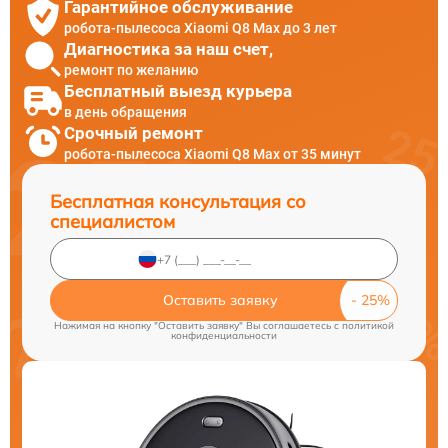
Гарантийное обслуживание
робота-пылесоса Xiaomi Q8 Max до 3 лет
Диагностика за наш счет,
ремонт по желанию
Бесплатный выезд курьера
в день обращения
Срочный ремонт
робота-пылесоса Xiaomi Q8 Max от 35 минут
Бесплатная консультация со
специалистом
Оставить заявку
Нажимая на кнопку "Оставить заявку" Вы соглашаетесь c
политикой
конфиденциальности