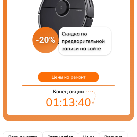
Скидка по
-20%
предварительной
записи на сайте
Цены на ремонт
Конец акции
01:13:39
Преимущества
Этапы работ
Цены
Гарантия
М