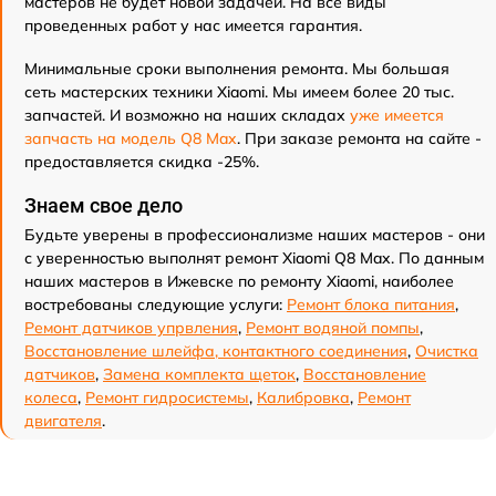
мастеров не будет новой задачей. На все виды
проведенных работ у нас имеется гарантия.
Минимальные сроки выполнения ремонта. Мы большая
сеть мастерских техники Xiaomi. Мы имеем более 20 тыс.
запчастей. И возможно на наших складах
уже имеется
запчасть на модель Q8 Max
. При заказе ремонта на сайте -
предоставляется скидка -25%.
Знаем свое дело
Будьте уверены в профессионализме наших мастеров - они
с уверенностью выполнят ремонт Xiaomi Q8 Max. По данным
наших мастеров в Ижевске по ремонту Xiaomi, наиболее
востребованы следующие услуги:
Ремонт блока питания
,
Ремонт датчиков упрвления
,
Ремонт водяной помпы
,
Восстановление шлейфа, контактного соединения
,
Очистка
датчиков
,
Замена комплекта щеток
,
Восстановление
колеса
,
Ремонт гидросистемы
,
Калибровка
,
Ремонт
двигателя
.