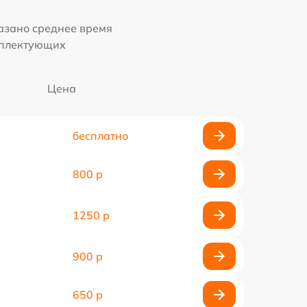
казано среднее время
мплектующих
Цена
бесплатно
800 р
1250 р
900 р
650 р