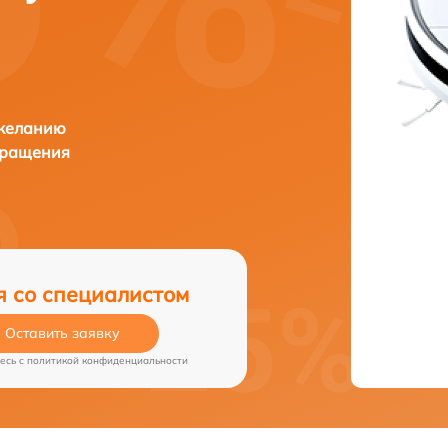
 желанию
бращения
я со специалистом
Оставить заявку
есь c
политикой конфиденциальности