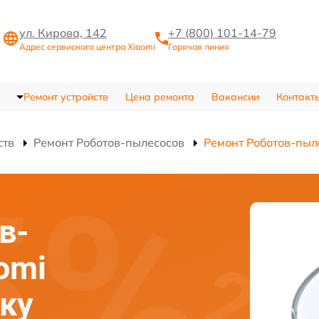
ул. Кирова, 142
+7 (800) 101-14-79
Адрес сервисного центра Xiaomi
Горячая линия
Ремонт устройств
Цена ремонта
Вакансии
Контакт
ств
Ремонт Роботов-пылесосов
Ремонт Роботов-пыле
в-
omi
ску