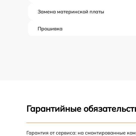
Замена материнской платы
Прошивка
Ремонт цепи питания
Замена аккумулятора
Ремонт двигателя
Ремонт датчиков упрвления
Гарантийные обязательст
Калибровка
Ремонт гидросистемы
Гарантия от сервиса: на смонтированные ко