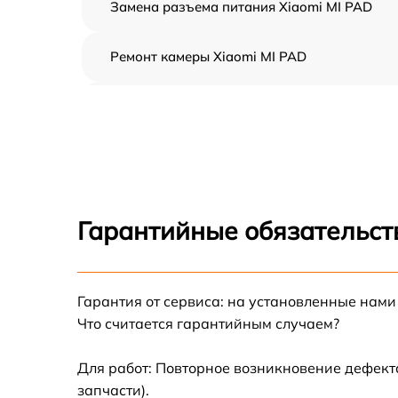
Замена разъема питания Xiaomi MI PAD
Ремонт камеры Xiaomi MI PAD
Чистка от пыли Xiaomi MI PAD
Замена стекла Xiaomi MI PAD
Замена динамика Xiaomi MI PAD
Гарантийные обязательст
Замена задней крышки Xiaomi MI PAD
Гарантия от сервиса: на установленные нами
Замена дисплея (экрана) Xiaomi MI PAD
Что считается гарантийным случаем?
Замена корпуса Xiaomi MI PAD
Для работ: Повторное возникновение дефект
запчасти).