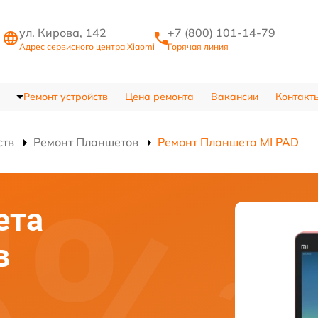
ул. Кирова, 142
+7 (800) 101-14-79
Адрес сервисного центра Xiaomi
Горячая линия
Ремонт устройств
Цена ремонта
Вакансии
Контакт
ств
Ремонт Планшетов
Ремонт Планшета MI PAD
ета
в