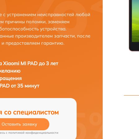
е с устранением неисправностей любой
ем причины поломки, заменяем
ботоспособность устройства.
анные производителем запчасти, после
 и предоставляем гарантию.
 Xiaomi MI PAD до 3 лет
 желанию
бращения
PAD от 35 минут
я со специалистом
Оставить заявку
есь c
политикой конфиденциальности