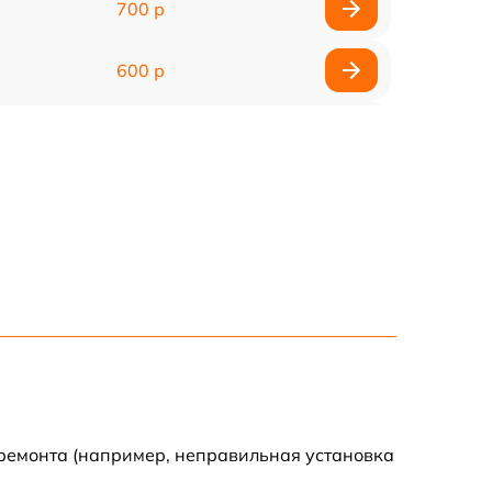
700 р
600 р
900 р
1100 р
500 р
800 р
1200 р
800 р
 ремонта (например, неправильная установка