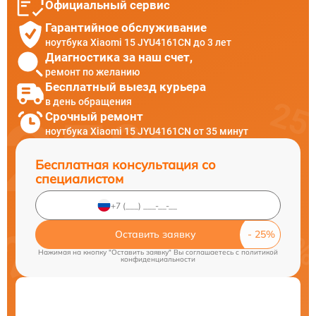
Официальный сервис
Гарантийное обслуживание
ноутбука Xiaomi 15 JYU4161CN до 3 лет
Диагностика за наш счет,
ремонт по желанию
Бесплатный выезд курьера
в день обращения
Срочный ремонт
ноутбука Xiaomi 15 JYU4161CN от 35 минут
Бесплатная консультация со
специалистом
Оставить заявку
Нажимая на кнопку "Оставить заявку" Вы соглашаетесь c
политикой
конфиденциальности