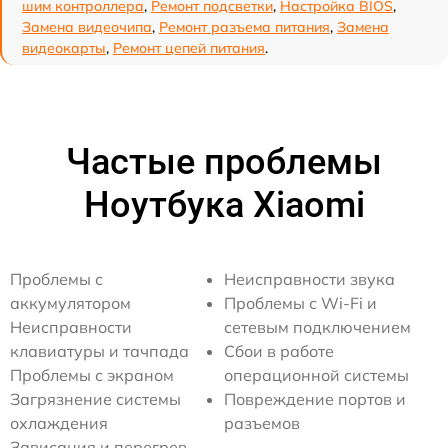
шим контроллера
,
Ремонт подсветки
,
Настройка BIOS
,
Замена видеочипа
,
Ремонт разъема питания
,
Замена
видеокарты
,
Ремонт цепей питания
.
Частые проблемы
Ноутбука Xiaomi
Проблемы с
Неисправности звука
аккумулятором
Проблемы с Wi-Fi и
Неисправности
сетевым подключением
клавиатуры и тачпада
Сбои в работе
Проблемы с экраном
операционной системы
Загрязнение системы
Повреждение портов и
охлаждения
разъемов
Зависания и перегрев