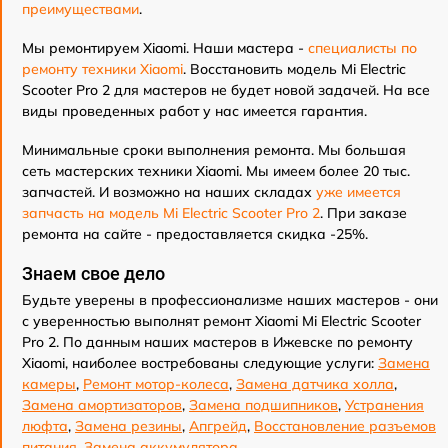
преимуществами
.
Мы ремонтируем Xiaomi. Наши мастера -
специалисты по
ремонту техники Xiaomi
. Восстановить модель Mi Electric
Scooter Pro 2 для мастеров не будет новой задачей. На все
виды проведенных работ у нас имеется гарантия.
Минимальные сроки выполнения ремонта. Мы большая
сеть мастерских техники Xiaomi. Мы имеем более 20 тыс.
запчастей. И возможно на наших складах
уже имеется
запчасть на модель Mi Electric Scooter Pro 2
. При заказе
ремонта на сайте - предоставляется скидка -25%.
Знаем свое дело
Будьте уверены в профессионализме наших мастеров - они
с уверенностью выполнят ремонт Xiaomi Mi Electric Scooter
Pro 2. По данным наших мастеров в Ижевске по ремонту
Xiaomi, наиболее востребованы следующие услуги:
Замена
камеры
,
Ремонт мотор-колеса
,
Замена датчика холла
,
Замена амортизаторов
,
Замена подшипников
,
Устранения
люфта
,
Замена резины
,
Апгрейд
,
Восстановление разъемов
питания
,
Замена аккумулятора
.